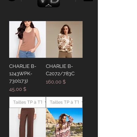
CHARLIE B-
CHARLIE B-
1243WPK-
C2072/783C
730(173)
Prix
160,00 $
Prix
45,00 $