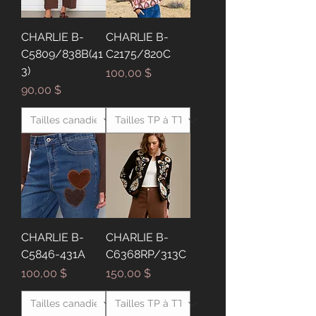
CHARLIE B-
CHARLIE B-
C5809/838B(41
C2175/820C
3)
Prix
100,00 $
Prix
90,00 $
CHARLIE B-
CHARLIE B-
C5846-431A
C6368RP/313C
Prix
Prix
100,00 $
150,00 $