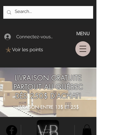
MENU
Connectez-vous/Log In
Voir les points
LIVRAISON GRATUITE
PARTOUT AU QUÉBEC
DÈS 250$ D'ACHAT!
LIVRAISON ENTRE 13$ ET 25$