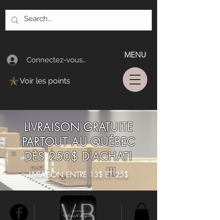
MENU
Connectez-vous/Log In
Voir les points
LIVRAISON GRATUITE
PARTOUT AU QUÉBEC
DÈS 250$ D'ACHAT!
LIVRAISON ENTRE 13$ ET 25$