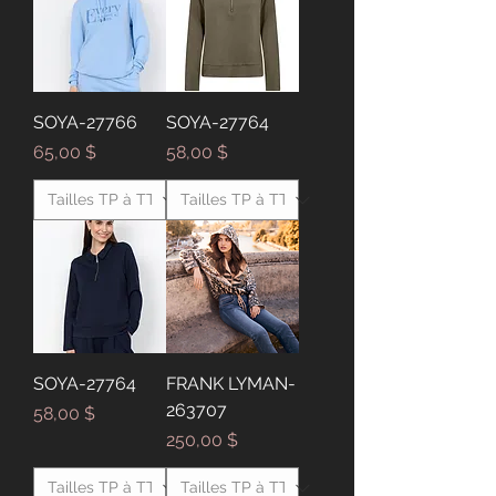
SOYA-27766
SOYA-27764
Prix
Prix
65,00 $
58,00 $
SOYA-27764
FRANK LYMAN-
263707
Prix
58,00 $
Prix
250,00 $