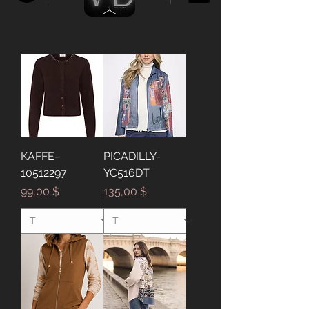
KAFFE-
PICADILLY-
10512297
YC516DT
Prix
Prix
99,00 $
135,00 $