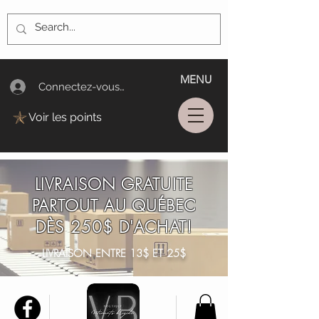
MENU
Connectez-vous/Log In
Voir les points
LIVRAISON GRATUITE
PARTOUT AU QUÉBEC
DÈS 250$ D'ACHAT!
LIVRAISON ENTRE 13$ ET 25$