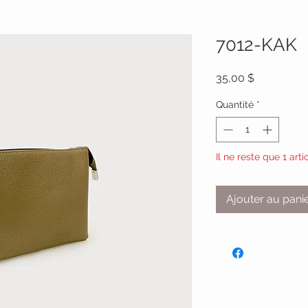
7012-KAK
Prix
35,00 $
Quantité
*
Il ne reste que 1 arti
Ajouter au pani