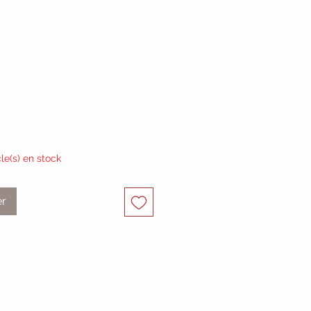
cle(s) en stock
er