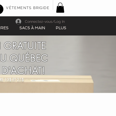
VÊTEMENTS BRIGIDE
Connectez-vous/Log In
URES
SACS À MAIN
PLUS
 GRATUITE
AU QUÉBEC
 D'ACHAT!
RE 13$ ET 25$