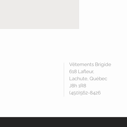
Vêtements Brigide
618 Lafleur,
Lachute, Québec
J8h 1R8
(450)562-8426