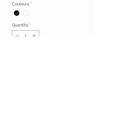
Couleurs
*
Quantité
*
Ajouter au panier
Vêtements Brigide
618 Lafleur,
Lachute, Québec
J8h 1R8
(450)562-8426
RESTEZ CONNECTÉ