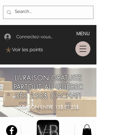
MENU
Connectez-vous/Log In
Voir les points
LIVRAISON GRATUITE
PARTOUT AU QUÉBEC
DÈS 250$ D'ACHAT!
LIVRAISON ENTRE 13$ ET 25$