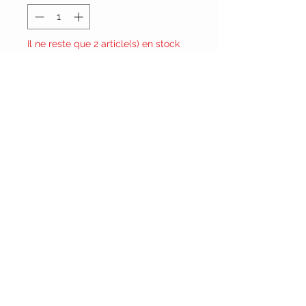
Il ne reste que 2 article(s) en stock
Ajouter au panier
Vêtements Brigide
618 Lafleur,
Lachute, Québec
J8h 1R8
(450)562-8426
RESTEZ CONNECTÉ