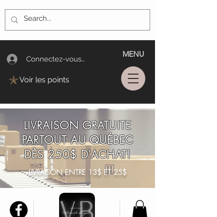
MENU
Connectez-vous/Log In
Voir les points
LIVRAISON GRATUITE
PARTOUT AU QUÉBEC
DÈS 250$ D'ACHAT!
LIVRAISON ENTRE 13$ ET 25$