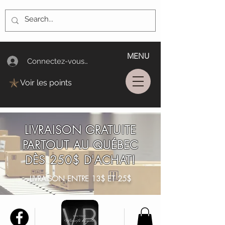
MENU
Connectez-vous/Log In
Voir les points
LIVRAISON GRATUITE
PARTOUT AU QUÉBEC
DÈS 250$ D'ACHAT!
LIVRAISON ENTRE 13$ ET 25$