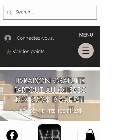
MENU
Connectez-vous/Log In
Voir les points
LIVRAISON GRATUITE
PARTOUT AU QUÉBEC
DÈS 250$ D'ACHAT!
LIVRAISON ENTRE 13$ ET 25$