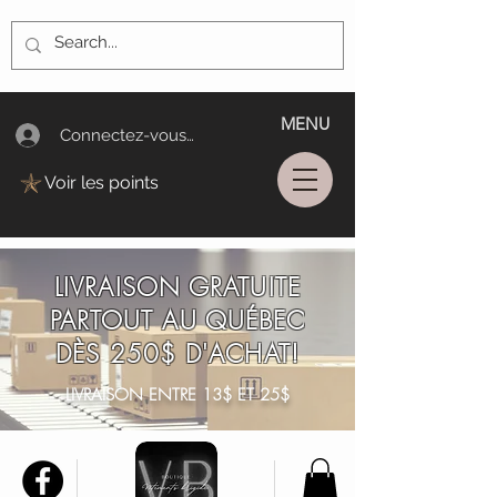
MENU
Connectez-vous/Log In
Voir les points
LIVRAISON GRATUITE
PARTOUT AU QUÉBEC
DÈS 250$ D'ACHAT!
LIVRAISON ENTRE 13$ ET 25$