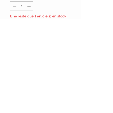
Il ne reste que 1 article(s) en stock
Ajouter au panier
Vêtements Brigide
618 Lafleur,
Lachute, Québec
J8h 1R8
(450)562-8426
RESTEZ CONNECTÉ