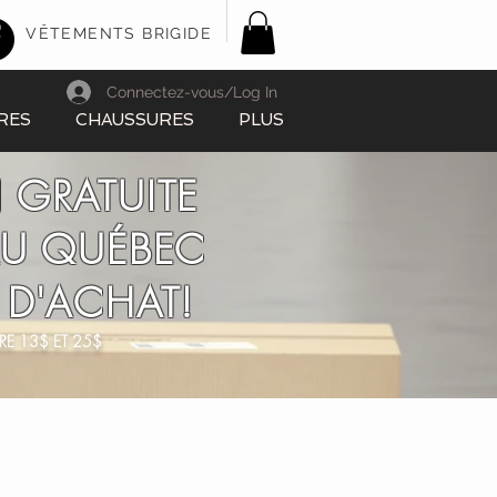
VÊTEMENTS BRIGIDE
Connectez-vous/Log In
RES
CHAUSSURES
PLUS
 GRATUITE
AU QUÉBEC
 D'ACHAT!
RE 13$ ET 25$