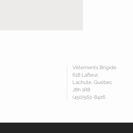
Vêtements Brigide
618 Lafleur,
Lachute, Québec
J8h 1R8
(450)562-8426