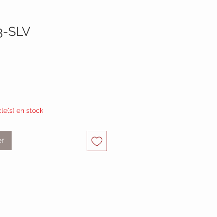
3-SLV
cle(s) en stock
er