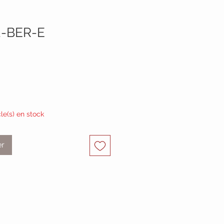
2-BER-E
cle(s) en stock
er