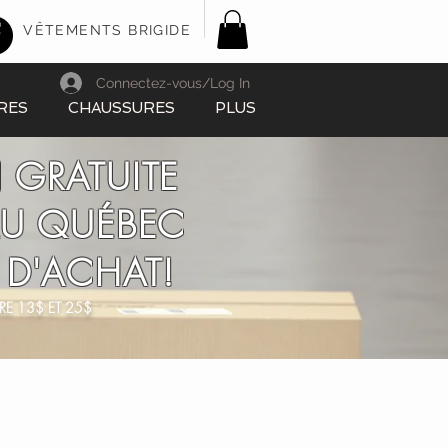
VÊTEMENTS BRIGIDE
Connectez-vous/Log In
RES
CHAUSSURES
PLUS
 GRATUITE
AU QUÉBEC
 D'ACHAT!
RE 13$ ET 25$