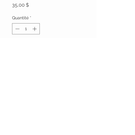
Prix
35,00 $
Quantité
*
Il ne reste que 1 article(s) en stock
Ajouter au panier
Vêtements Brigide
618 Lafleur,
Lachute, Québec
J8h 1R8
(450)562-8426