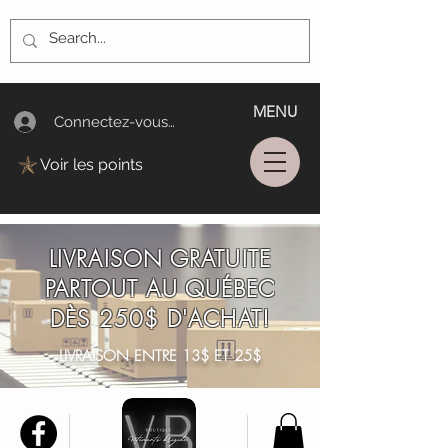
MENU
Connectez-vous/Log In
Voir les points
LIVRAISON GRATUITE
PARTOUT AU QUÉBEC
DÈS 250$ D'ACHAT!
LIVRAISON ENTRE 13$ ET 25$