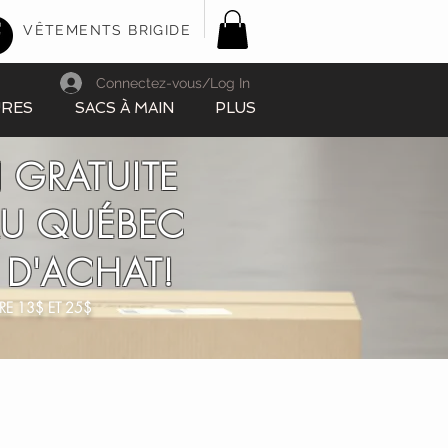
VÊTEMENTS BRIGIDE
Connectez-vous/Log In
URES
SACS À MAIN
PLUS
 GRATUITE
AU QUÉBEC
 D'ACHAT!
RE 13$ ET 25$