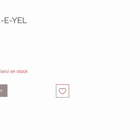
-E-YEL
cle(s) en stock
er