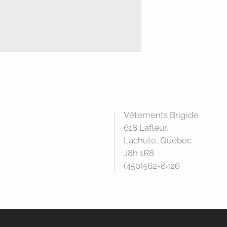
Vêtements Brigide
618 Lafleur,
Lachute, Québec
J8h 1R8
(450)562-8426