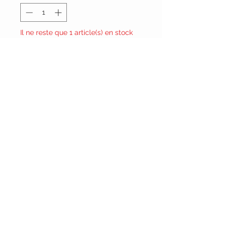
Il ne reste que 1 article(s) en stock
Ajouter au panier
Vêtements Brigide
618 Lafleur,
Lachute, Québec
J8h 1R8
(450)562-8426
RESTEZ CONNECTÉ