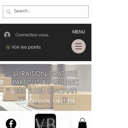
MENU
Connectez-vous/Log In
Voir les points
LIVRAISON GRATUITE
PARTOUT AU QUÉBEC
DÈS 250$ D'ACHAT!
LIVRAISON ENTRE 13$ ET 25$