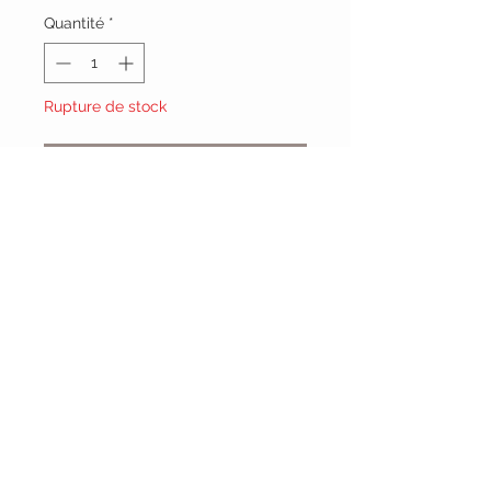
Quantité
*
Rupture de stock
Me notifier lorsque cet article est disponible
NOIR GOLD
Vêtements Brigide
618 Lafleur,
Lachute, Québec
J8h 1R8
(450)562-8426