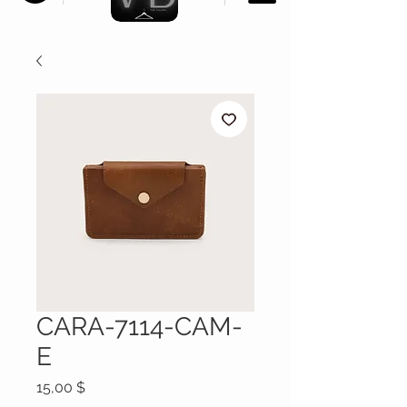
CARA-7114-CAM-
E
Prix
15,00 $