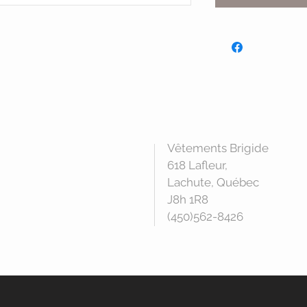
Vêtements Brigide
618 Lafleur,
Lachute, Québec
J8h 1R8
(450)562-8426