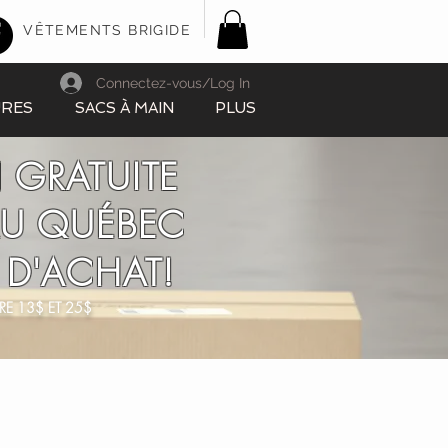
VÊTEMENTS BRIGIDE
Connectez-vous/Log In
URES
SACS À MAIN
PLUS
 GRATUITE
AU QUÉBEC
 D'ACHAT!
RE 13$ ET 25$