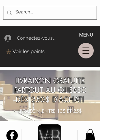
MENU
Connectez-vous/Log In
Voir les points
LIVRAISON GRATUITE
PARTOUT AU QUÉBEC
DÈS 250$ D'ACHAT!
LIVRAISON ENTRE 13$ ET 25$