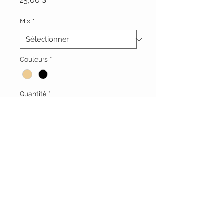
25,00 $
Mix
*
Couleurs
*
Quantité
*
Ajouter au panier
Vêtements Brigide
618 Lafleur,