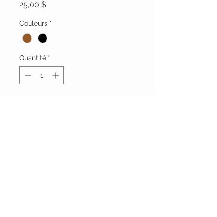
Prix
25,00 $
Couleurs
*
Quantité
*
Ajouter au panier
Taille unique 90 cm
Largeur 2 pouces 1/4
Vêtements Brigide
618 Lafleur,
Lachute, Québec