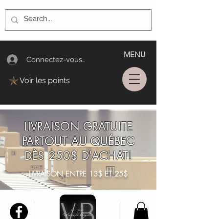
MENU
Connectez-vous/Log In
Voir les points
LIVRAISON GRATUITE
PARTOUT AU QUÉBEC
DÈS 250$ D'ACHAT!
LIVRAISON ENTRE 13$ ET 25$