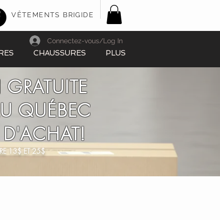
VÊTEMENTS BRIGIDE
Connectez-vous/Log In
RES
CHAUSSURES
PLUS
 GRATUITE
AU QUÉBEC
 D'ACHAT!
RE 13$ ET 25$