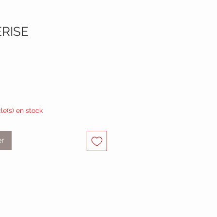
RISE
cle(s) en stock
er