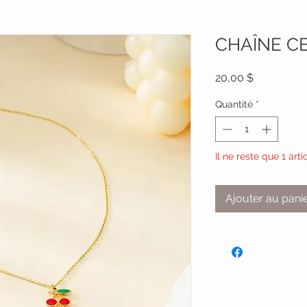
CHAÎNE CE
Prix
20,00 $
Quantité
*
Il ne reste que 1 arti
Ajouter au pani