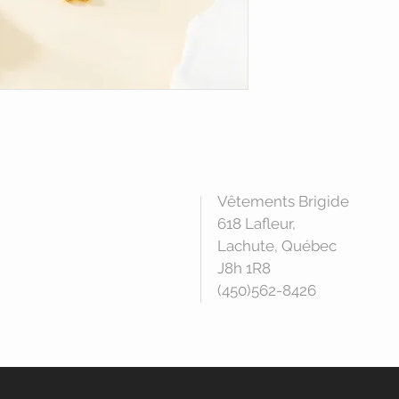
Vêtements Brigide
618 Lafleur,
Lachute, Québec
J8h 1R8
(450)562-8426