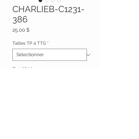
CHARLIEB-C1231-
386
Prix
25,00 $
Tailles TP à TTG
*
Quantité
*
Ajouter au panier
Vêtements Brigide