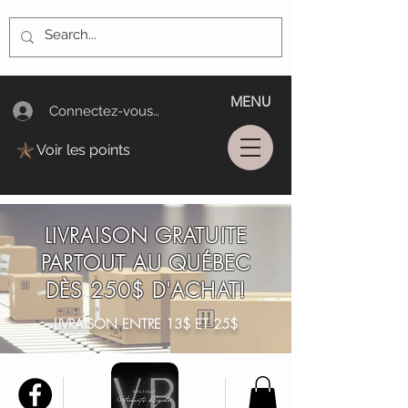
MENU
Connectez-vous/Log In
Voir les points
LIVRAISON GRATUITE
PARTOUT AU QUÉBEC
DÈS 250$ D'ACHAT!
LIVRAISON ENTRE 13$ ET 25$