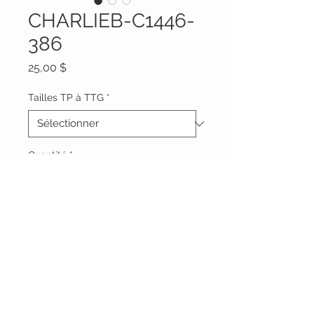
CHARLIEB-C1446-
386
Prix
25,00 $
Tailles TP à TTG
*
Quantité
*
Ajouter au panier
Vêtements Brigide