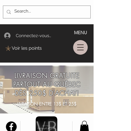
MENU
Connectez-vous/Log In
Voir les points
LIVRAISON GRATUITE
PARTOUT AU QUÉBEC
DÈS 250$ D'ACHAT!
LIVRAISON ENTRE 13$ ET 25$