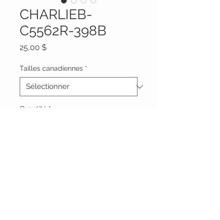
CHARLIEB-
C5562R-398B
Prix
25,00 $
Tailles canadiennes
*
Quantité
*
Ajouter au panier
Vêtements Brigide