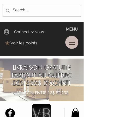
MENU
Connectez-vous/Log In
Voir les points
LIVRAISON GRATUITE
PARTOUT AU QUÉBEC
DÈS 250$ D'ACHAT!
LIVRAISON ENTRE 13$ ET 25$