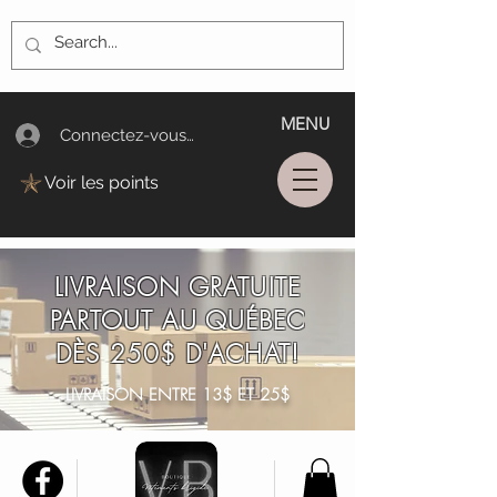
MENU
Connectez-vous/Log In
Voir les points
LIVRAISON GRATUITE
PARTOUT AU QUÉBEC
DÈS 250$ D'ACHAT!
LIVRAISON ENTRE 13$ ET 25$