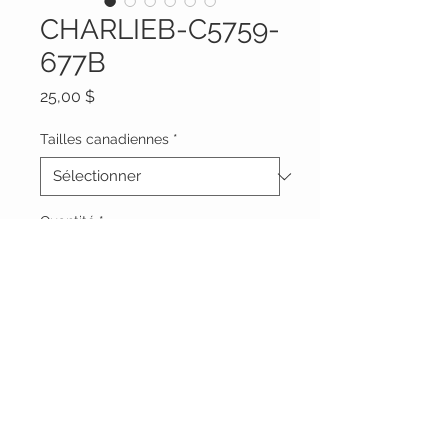
CHARLIEB-C5759-
677B
Prix
25,00 $
Tailles canadiennes
*
Quantité
*
Ajouter au panier
Vêtements Brigide