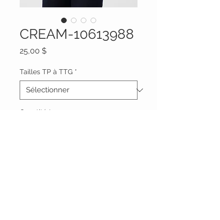
CREAM-10613988
Prix
25,00 $
Tailles TP à TTG
*
Quantité
*
Ajouter au panier
Vêtements Brigide