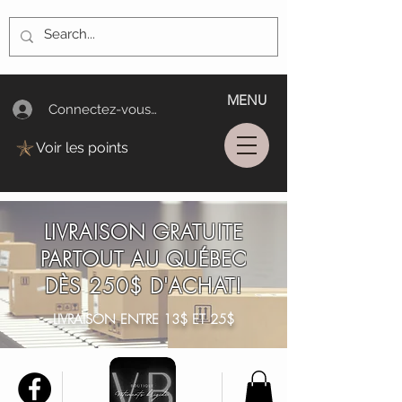
MENU
Connectez-vous/Log In
Voir les points
LIVRAISON GRATUITE
PARTOUT AU QUÉBEC
DÈS 250$ D'ACHAT!
LIVRAISON ENTRE 13$ ET 25$