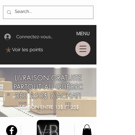
MENU
Connectez-vous/Log In
Voir les points
LIVRAISON GRATUITE
PARTOUT AU QUÉBEC
DÈS 250$ D'ACHAT!
LIVRAISON ENTRE 13$ ET 25$