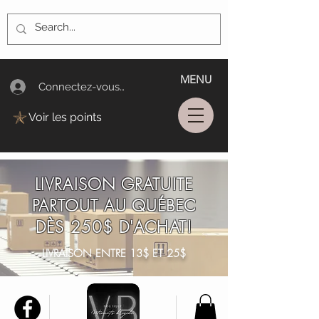
MENU
Connectez-vous/Log In
Voir les points
LIVRAISON GRATUITE
PARTOUT AU QUÉBEC
DÈS 250$ D'ACHAT!
LIVRAISON ENTRE 13$ ET 25$