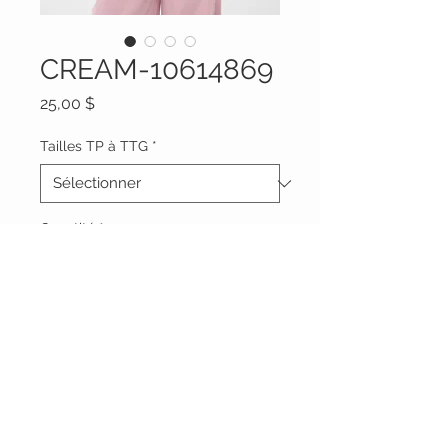
CREAM-10614869
Prix
25,00 $
Tailles TP à TTG
*
Quantité
*
Ajouter au panier
Vêtements Brigide