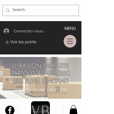
MENU
Connectez-vous/Log In
Voir les points
LIVRAISON GRATUITE
PARTOUT AU QUÉBEC
DÈS 250$ D'ACHAT!
LIVRAISON ENTRE 13$ ET 25$