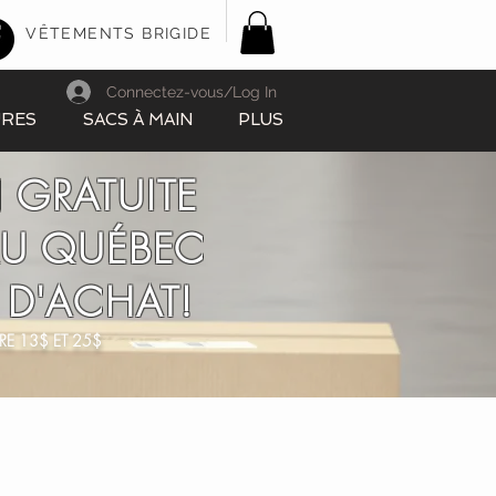
VÊTEMENTS BRIGIDE
Connectez-vous/Log In
URES
SACS À MAIN
PLUS
 GRATUITE
AU QUÉBEC
 D'ACHAT!
RE 13$ ET 25$