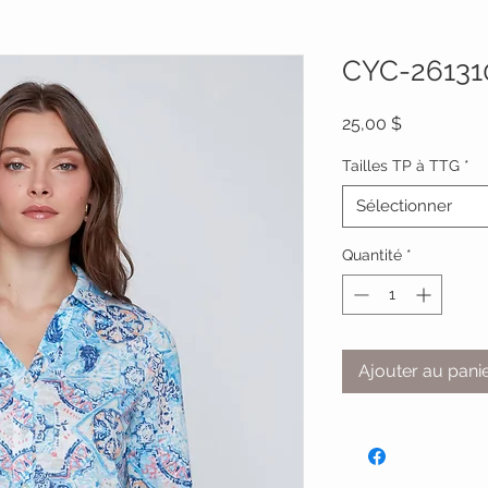
CYC-26131
Prix
25,00 $
Tailles TP à TTG
*
Sélectionner
Quantité
*
Ajouter au pani