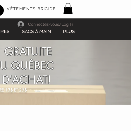
VÊTEMENTS BRIGIDE
Connectez-vous/Log In
URES
SACS À MAIN
PLUS
 GRATUITE
AU QUÉBEC
 D'ACHAT!
RE 13$ ET 25$