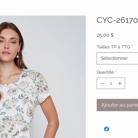
CYC-26170
Prix
25,00 $
Tailles TP à TTG
*
Sélectionner
Quantité
*
Ajouter au pani