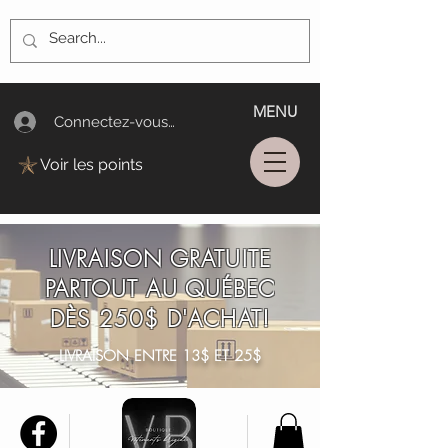
MENU
Connectez-vous/Log In
Voir les points
LIVRAISON GRATUITE
PARTOUT AU QUÉBEC
DÈS 250$ D'ACHAT!
LIVRAISON ENTRE 13$ ET 25$