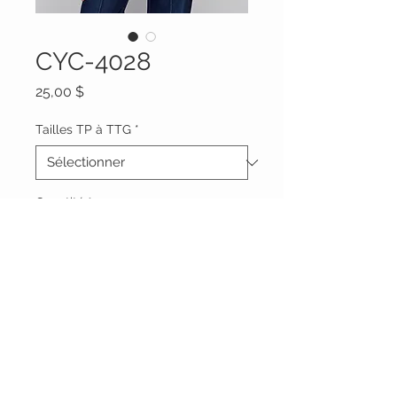
CYC-4028
Prix
25,00 $
Tailles TP à TTG
*
Quantité
*
Ajouter au panier
Vêtements Brigide