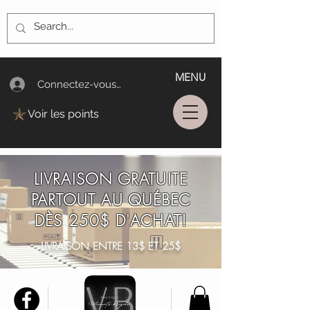
MENU
Connectez-vous/Log In
Voir les points
LIVRAISON GRATUITE
PARTOUT AU QUÉBEC
DÈS 250$ D'ACHAT!
LIVRAISON ENTRE 13$ ET 25$