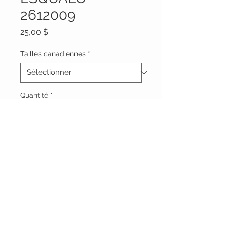
2612009
Prix
25,00 $
Tailles canadiennes
*
Quantité
*
Ajouter au panier
Vêtements Brigide
618 Lafleur,
Lachute, Québec