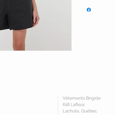
Vêtements Brigide
618 Lafleur,
Lachute, Québec