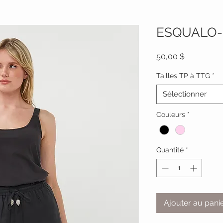
ESQUALO-
Prix
50,00 $
Tailles TP à TTG
*
Sélectionner
Couleurs
*
Quantité
*
Ajouter au pani