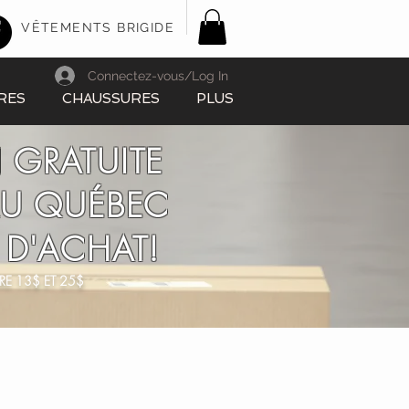
VÊTEMENTS BRIGIDE
Connectez-vous/Log In
RES
CHAUSSURES
PLUS
 GRATUITE
AU QUÉBEC
 D'ACHAT!
RE 13$ ET 25$