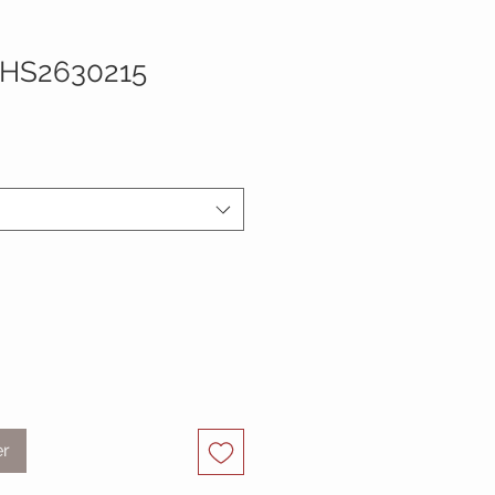
HS2630215
er