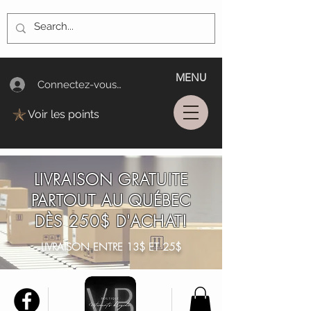
MENU
Connectez-vous/Log In
Voir les points
LIVRAISON GRATUITE
PARTOUT AU QUÉBEC
DÈS 250$ D'ACHAT!
LIVRAISON ENTRE 13$ ET 25$