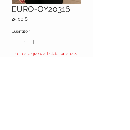
EURO-OY20316
Prix
25,00 $
Quantité
*
Il ne reste que 4 article(s) en stock
Ajouter au panier
TAILLE XL
Vêtements Brigide
618 Lafleur,
Lachute, Québec