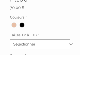
Prix
70,00 $
Couleurs
*
Tailles TP à TTG
*
Quantité
*
Ajouter au panier
Vêtements Brigide