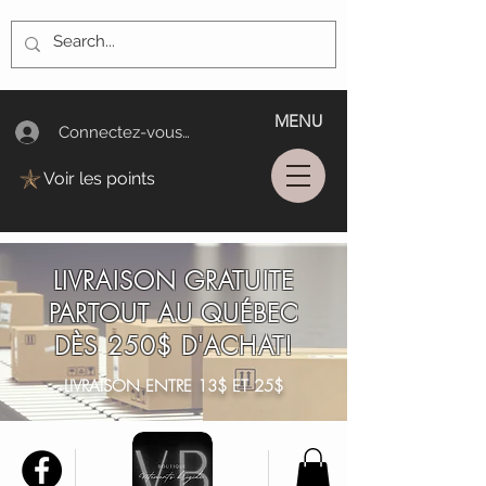
MENU
Connectez-vous/Log In
Voir les points
LIVRAISON GRATUITE
PARTOUT AU QUÉBEC
DÈS 250$ D'ACHAT!
LIVRAISON ENTRE 13$ ET 25$