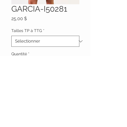
GARCIA-I50281
Prix
25,00 $
Tailles TP à TTG
*
Quantité
*
Ajouter au panier
Vêtements Brigide
618 Lafleur,
Lachute, Québec