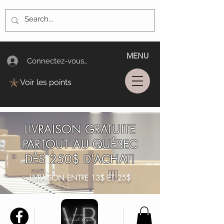
MENU
Connectez-vous/Log In
Voir les points
LIVRAISON GRATUITE
PARTOUT AU QUÉBEC
DÈS 250$ D'ACHAT!
LIVRAISON ENTRE 13$ ET 25$