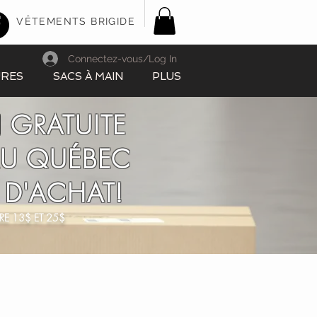
VÊTEMENTS BRIGIDE
Connectez-vous/Log In
URES
SACS À MAIN
PLUS
 GRATUITE
AU QUÉBEC
 D'ACHAT!
RE 13$ ET 25$