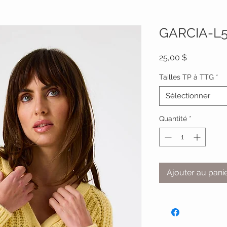
GARCIA-L
Prix
25,00 $
Tailles TP à TTG
*
Sélectionner
Quantité
*
Ajouter au pani