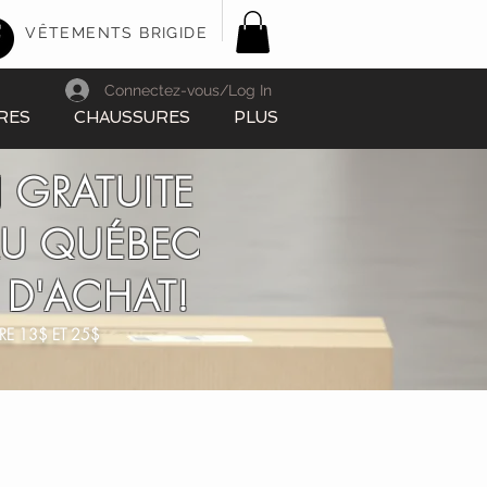
VÊTEMENTS BRIGIDE
Connectez-vous/Log In
RES
CHAUSSURES
PLUS
 GRATUITE
AU QUÉBEC
 D'ACHAT!
RE 13$ ET 25$