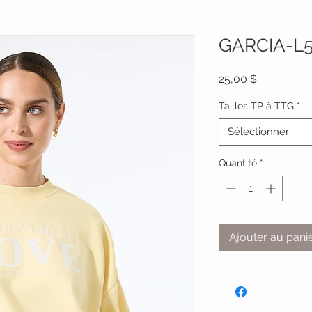
GARCIA-L
Prix
25,00 $
Tailles TP à TTG
*
Sélectionner
Quantité
*
Ajouter au pani