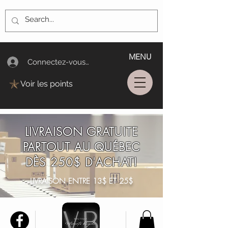
MENU
Connectez-vous/Log In
Voir les points
LIVRAISON GRATUITE
PARTOUT AU QUÉBEC
DÈS 250$ D'ACHAT!
LIVRAISON ENTRE 13$ ET 25$