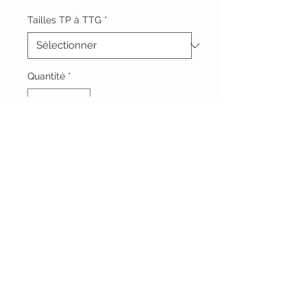
Tailles TP à TTG
*
Quantité
*
Ajouter au panier
Vêtements Brigide
618 Lafleur,
Lachute, Québec
J8h 1R8
(450)562-8426