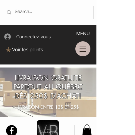
MENU
Connectez-vous/Log In
Voir les points
LIVRAISON GRATUITE
PARTOUT AU QUÉBEC
DÈS 250$ D'ACHAT!
LIVRAISON ENTRE 13$ ET 25$