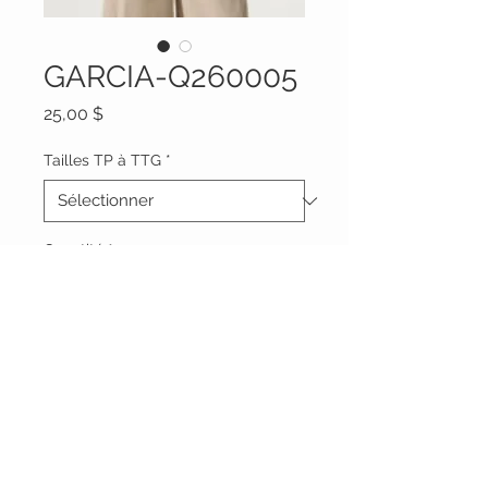
GARCIA-Q260005
Prix
25,00 $
Tailles TP à TTG
*
Quantité
*
Ajouter au panier
Vêtements Brigide