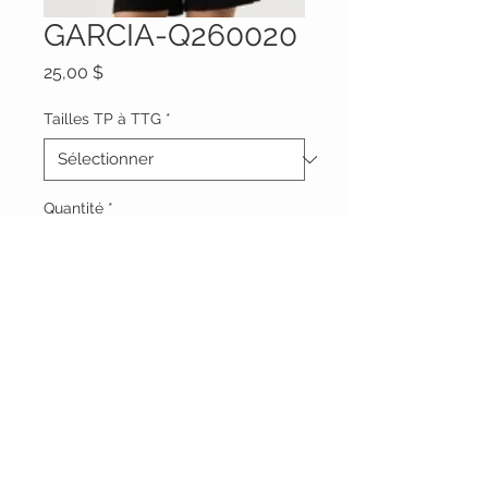
GARCIA-Q260020
Prix
25,00 $
Tailles TP à TTG
*
Quantité
*
Ajouter au panier
Vêtements Brigide
618 Lafleur,
Lachute, Québec