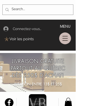
MENU
Connectez-vous/Log In
Voir les points
LIVRAISON GRATUITE
PARTOUT AU QUÉBEC
DÈS 250$ D'ACHAT!
LIVRAISON ENTRE 13$ ET 25$