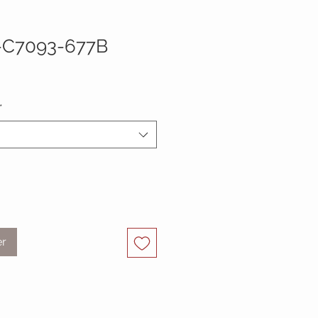
-C7093-677B
*
er