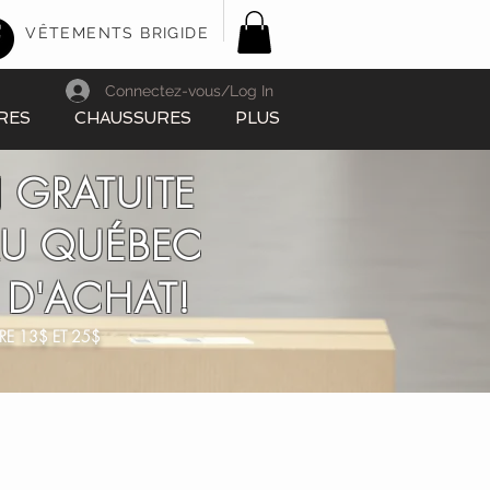
VÊTEMENTS BRIGIDE
Connectez-vous/Log In
RES
CHAUSSURES
PLUS
 GRATUITE
AU QUÉBEC
 D'ACHAT!
RE 13$ ET 25$