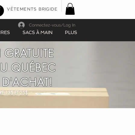
VÊTEMENTS BRIGIDE
Connectez-vous/Log In
URES
SACS À MAIN
PLUS
 GRATUITE
AU QUÉBEC
 D'ACHAT!
RE 13$ ET 25$