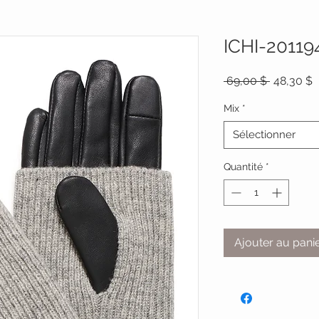
ICHI-20119
Prix
P
 69,00 $ 
48,30 $
original
p
Mix
*
Sélectionner
Quantité
*
Ajouter au pani