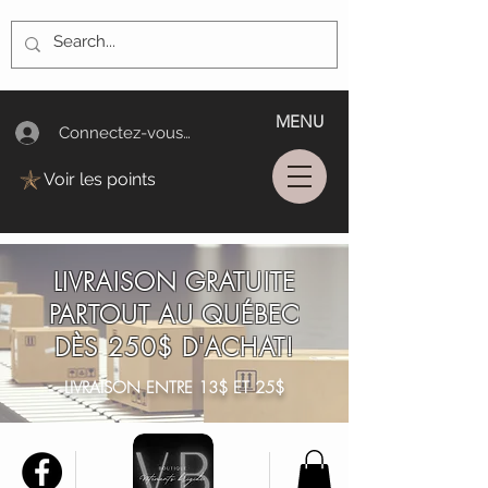
MENU
Connectez-vous/Log In
Voir les points
LIVRAISON GRATUITE
PARTOUT AU QUÉBEC
DÈS 250$ D'ACHAT!
LIVRAISON ENTRE 13$ ET 25$