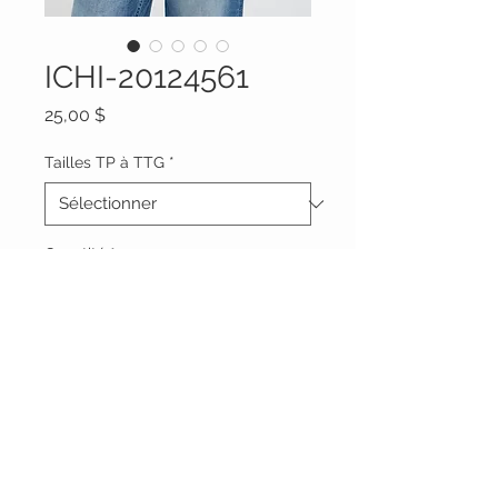
ICHI-20124561
Prix
25,00 $
Tailles TP à TTG
*
Quantité
*
Ajouter au panier
Vêtements Brigide