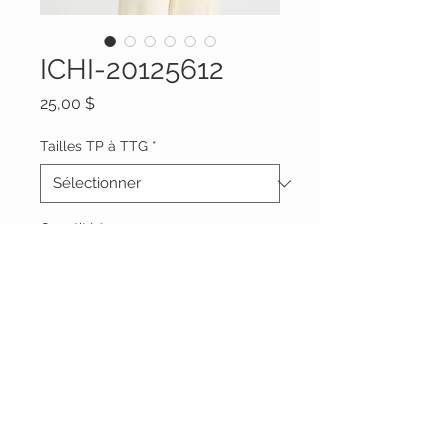
ICHI-20125612
Prix
25,00 $
Tailles TP à TTG
*
Quantité
*
Ajouter au panier
Vêtements Brigide