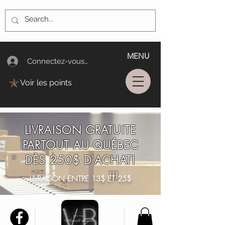
MENU
Connectez-vous/Log In
Voir les points
LIVRAISON GRATUITE
PARTOUT AU QUÉBEC
DÈS 250$ D'ACHAT!
LIVRAISON ENTRE 13$ ET 25$