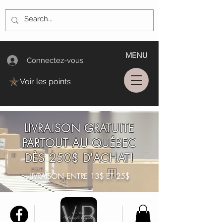
MENU
Connectez-vous/Log In
Voir les points
LIVRAISON GRATUITE
PARTOUT AU QUÉBEC
DÈS 250$ D'ACHAT!
LIVRAISON ENTRE 13$ ET 25$