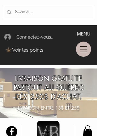
MENU
Connectez-vous/Log In
Voir les points
LIVRAISON GRATUITE
PARTOUT AU QUÉBEC
DÈS 250$ D'ACHAT!
LIVRAISON ENTRE 13$ ET 25$