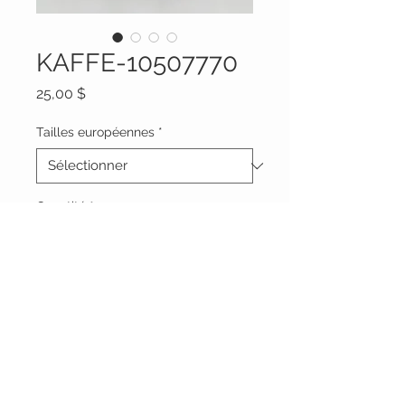
KAFFE-10507770
Prix
25,00 $
Tailles européennes
*
Quantité
*
Ajouter au panier
Vêtements Brigide