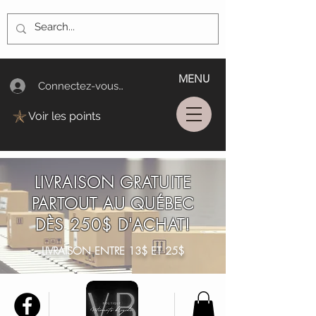
MENU
Connectez-vous/Log In
Voir les points
LIVRAISON GRATUITE
PARTOUT AU QUÉBEC
DÈS 250$ D'ACHAT!
LIVRAISON ENTRE 13$ ET 25$