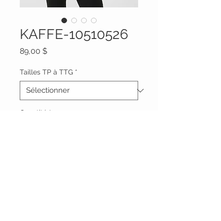
KAFFE-10510526
Prix
89,00 $
Tailles TP à TTG
*
Quantité
*
Ajouter au panier
Vêtements Brigide