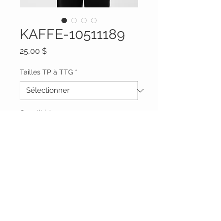
KAFFE-10511189
Prix
25,00 $
Tailles TP à TTG
*
Quantité
*
Ajouter au panier
Vêtements Brigide