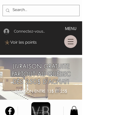
MENU
Connectez-vous/Log In
Voir les points
LIVRAISON GRATUITE
PARTOUT AU QUÉBEC
DÈS 250$ D'ACHAT!
LIVRAISON ENTRE 13$ ET 25$