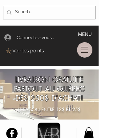
MENU
Connectez-vous/Log In
Voir les points
LIVRAISON GRATUITE
PARTOUT AU QUÉBEC
DÈS 250$ D'ACHAT!
LIVRAISON ENTRE 13$ ET 25$