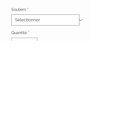
Souliers
*
Quantité
*
Ajouter au panier
Vêtements Brigide
618 Lafleur,
Lachute, Québec
J8h 1R8
(450)562-8426